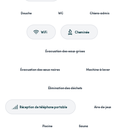
Douche
WC
Chiens admis
WiFi
Cheminée
Évacuation des eaux grises
Évacuation des eaux noires
Machine à laver
Élimination des déchets
Réception de téléphone portable
Aire de jeux
Piscine
Sauna