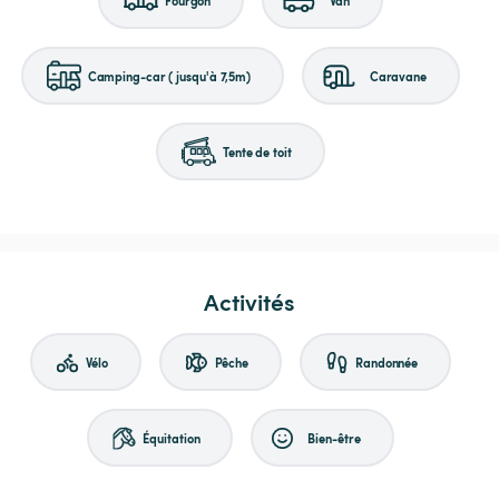
Camping-car (jusqu'à 7,5m)
Caravane
Tente de toit
Activités
Vélo
Pêche
Randonnée
Équitation
Bien-être