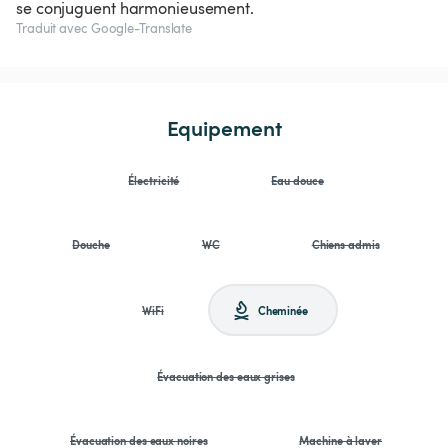
se conjuguent harmonieusement.
Traduit avec Google-Translate
Equipement
Électricité
Eau douce
Douche
WC
Chiens admis
WiFi
Cheminée
Évacuation des eaux grises
Évacuation des eaux noires
Machine à laver