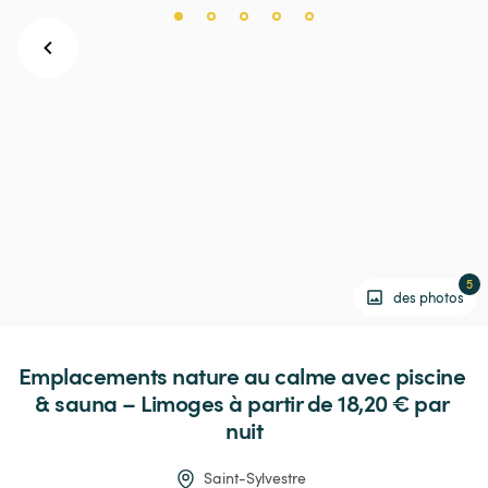
5
des photos
Emplacements
nature
au
calme
avec
piscine
&
sauna
–
Limoges
 à partir de 18,20 € 
par 
nuit
Saint-Sylvestre