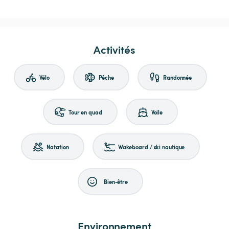
Activités
Vélo
Pêche
Randonnée
Tour en quad
Voile
Natation
Wakeboard / ski nautique
Bien-être
Environnement