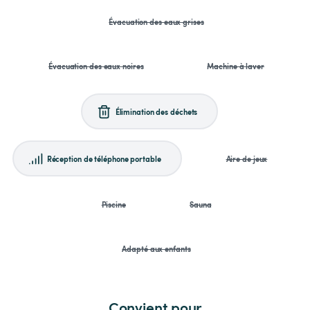
Évacuation des eaux grises
Évacuation des eaux noires
Machine à laver
Élimination des déchets
Réception de téléphone portable
Aire de jeux
Piscine
Sauna
Adapté aux enfants
Convient pour