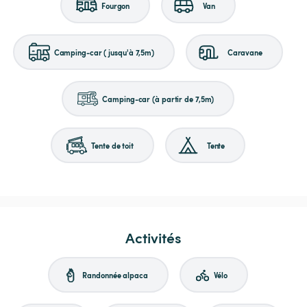
Fourgon
Van
Camping-car (jusqu'à 7,5m)
Caravane
Camping-car (à partir de 7,5m)
Tente de toit
Tente
Activités
Randonnée alpaca
Vélo