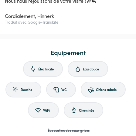
Nous nous réjouissons de votre visite ! 🌾🚐
Cordialement, Hinnerk
Traduit avec Google-Translate
Equipement
Électricité
Eau douce
Douche
WC
Chiens admis
WiFi
Cheminée
Évacuation des eaux grises