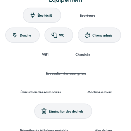
Électricité
Eau douce
Douche
WC
Chiens admis
WiFi
Cheminée
Évacuation des eaux grises
Évacuation des eaux noires
Machine à laver
Élimination des déchets
Réception de téléphone portable
Aire de jeux