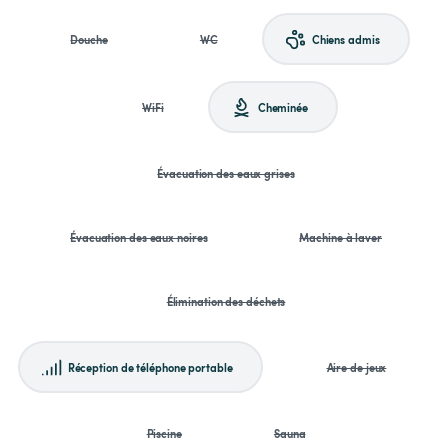
Douche
WC
Chiens admis
WiFi
Cheminée
Évacuation des eaux grises
Évacuation des eaux noires
Machine à laver
Élimination des déchets
Réception de téléphone portable
Aire de jeux
Piscine
Sauna