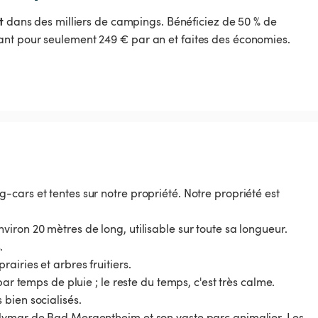
t
dans des milliers de campings. Bénéficiez de 50 % de
nt pour seulement 249 € par an et faites des économies.
cars et tentes sur notre propriété. Notre propriété est
iron 20 mètres de long, utilisable sur toute sa longueur.
.
airies et arbres fruitiers.
ar temps de pluie ; le reste du temps, c'est très calme.
bien socialisés.
olymar de Bad Mergentheim et son vaste parc animalier. Les