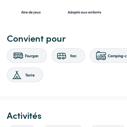
Aire de jeux
Adapté aux enfants
Convient pour
Fourgon
Van
Camping-ca
Tente
Activités