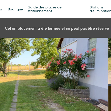
Guide des places de 
Stations 
on
Boutique
stationnement
d'éliminatio
Cet emplacement a été fermée et ne peut pas être réservé