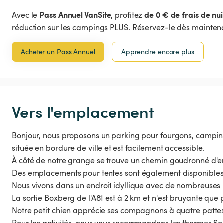
Pass Annuel VanSite,
de 0 € de frais de nui
Avec le
profitez
réduction sur les campings PLUS. Réservez-le dès maintena
Acheter un Pass Annuel
Apprendre encore plus
Vers l'emplacement
Bonjour, nous proposons un parking pour fourgons, camping-
située en bordure de ville et est facilement accessible.
À côté de notre grange se trouve un chemin goudronné d'env
Des emplacements pour tentes sont également disponibles
Nous vivons dans un endroit idyllique avec de nombreuses pr
La sortie Boxberg de l'A81 est à 2 km et n'est bruyante que p
Notre petit chien apprécie ses compagnons à quatre pattes 
Pour les activités, nous vous recommandons les thermes S