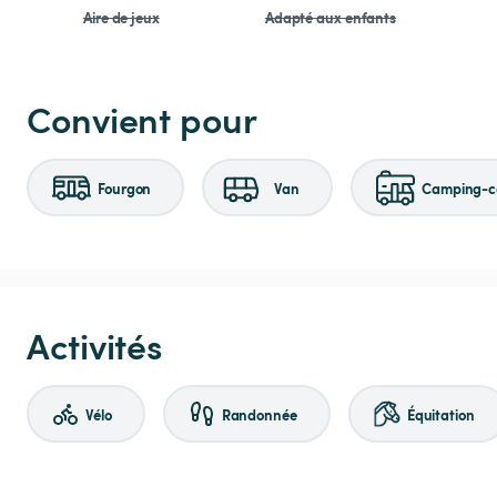
Aire de jeux
Adapté aux enfants
Convient pour
Fourgon
Van
Camping-ca
Activités
Vélo
Randonnée
Équitation