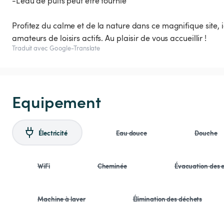
-L'eau de puits peut être fournie
Profitez du calme et de la nature dans ce magnifique site
amateurs de loisirs actifs. Au plaisir de vous accueillir !
Traduit avec Google-Translate
Equipement
Électricité
Eau douce
Douche
WiFi
Cheminée
Évacuation des e
Machine à laver
Élimination des déchets