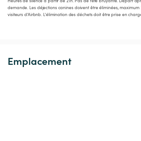
Heures de silence à partir de 21h. Pas de fête bruyante. Départ aprè
demande. Les déjections canines doivent être éliminées, maximum 2
visiteurs d'Airbnb. L'élimination des déchets doit être prise en cha
Emplacement