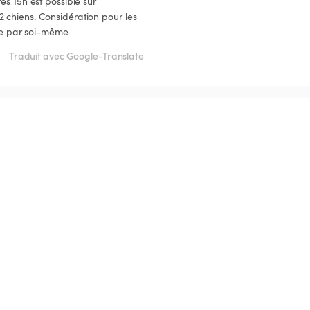
s 15h est possible sur 
 chiens. Considération pour les 
rge par soi-même
Traduit avec Google-Translate