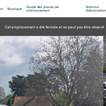
Guide des places de 
Stations 
on
Boutique
stationnement
d'éliminatio
Cet emplacement a été fermée et ne peut pas être réservé