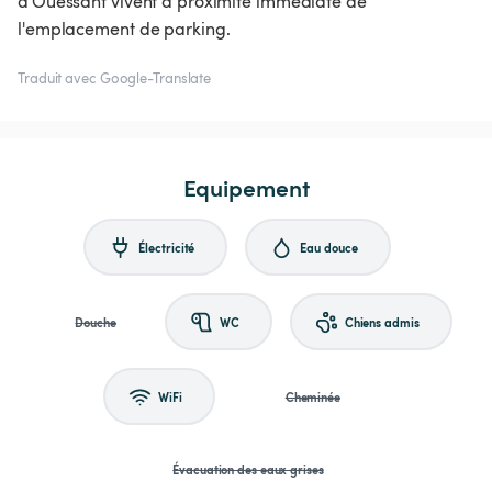
d'Ouessant vivent à proximité immédiate de
l'emplacement de parking.
Traduit avec Google-Translate
Equipement
Électricité
Eau douce
Douche
WC
Chiens admis
WiFi
Cheminée
Évacuation des eaux grises