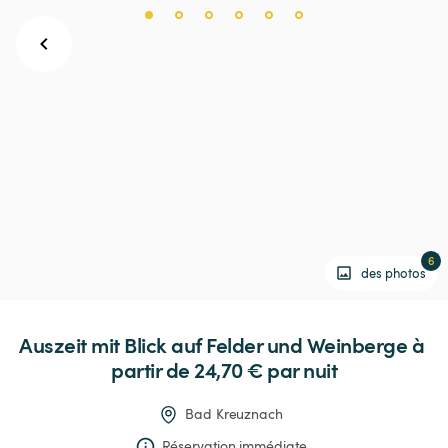
6
des photos
Auszeit
mit
Blick
auf
Felder
und
Weinberge
 à 
partir de 24,70 € 
par nuit
Bad Kreuznach
Réservation immédiate