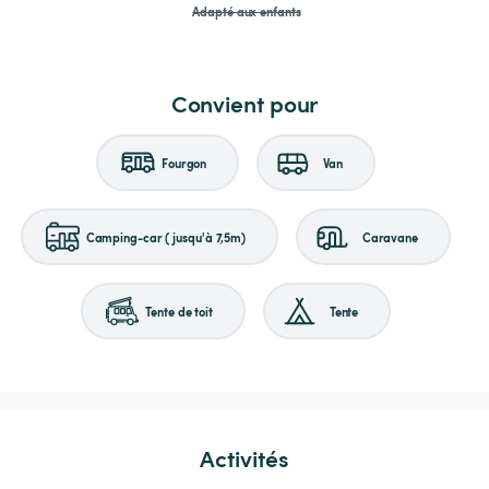
Adapté aux enfants
Convient pour
Fourgon
Van
Camping-car (jusqu'à 7,5m)
Caravane
Tente de toit
Tente
Activités