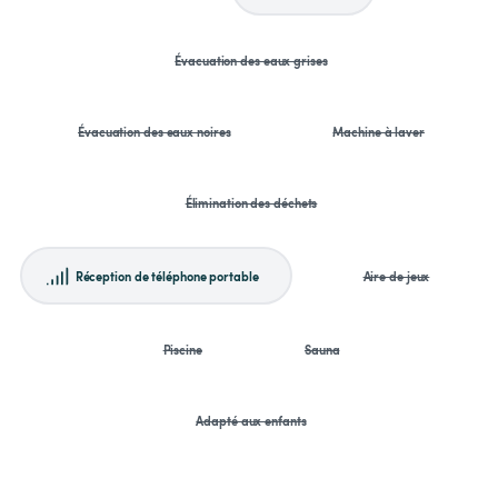
Évacuation des eaux grises
Évacuation des eaux noires
Machine à laver
Élimination des déchets
Réception de téléphone portable
Aire de jeux
Piscine
Sauna
Adapté aux enfants