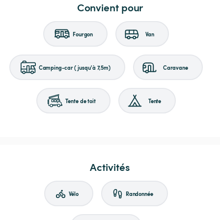
Convient pour
Fourgon
Van
Camping-car (jusqu'à 7,5m)
Caravane
Tente de toit
Tente
Activités
Vélo
Randonnée