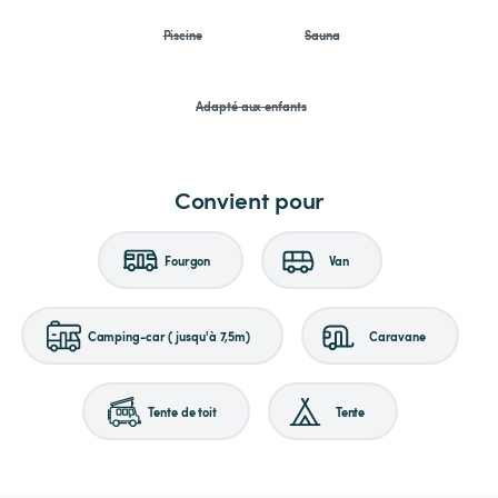
Piscine
Sauna
Adapté aux enfants
Convient pour
Fourgon
Van
Camping-car (jusqu'à 7,5m)
Caravane
Tente de toit
Tente