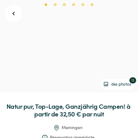
15
des photos
Natur
pur,
Top-Lage,
Ganzjährig
Campen!
 à 
partir de 32,50 € 
par nuit
Meiningen
Réservation immédiate