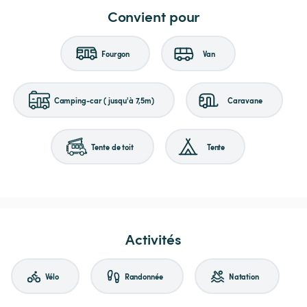
Convient pour
Fourgon
Van
Camping-car (jusqu'à 7,5m)
Caravane
Tente de toit
Tente
Activités
Vélo
Randonnée
Natation