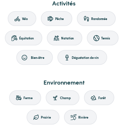
Activités
Vélo
Pêche
Randonnée
Équitation
Natation
Tennis
Bien-être
Dégustation de vin
Environnement
Ferme
Champ
Forêt
Prairie
Rivière