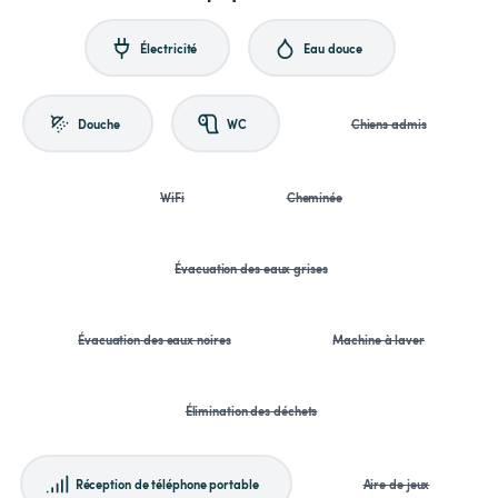
Électricité
Eau douce
Douche
WC
Chiens admis
WiFi
Cheminée
Évacuation des eaux grises
Évacuation des eaux noires
Machine à laver
Élimination des déchets
Réception de téléphone portable
Aire de jeux