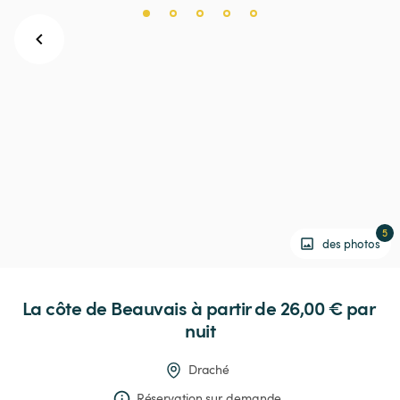
5
des photos
La
côte
de
Beauvais
 à partir de 26,00 € 
par 
nuit
Draché
Réservation sur demande