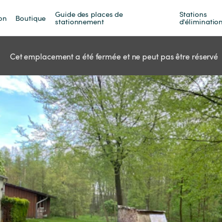
Guide des places de 
Stations 
on
Boutique
stationnement
d'éliminatio
Cet emplacement a été fermée et ne peut pas être réservé