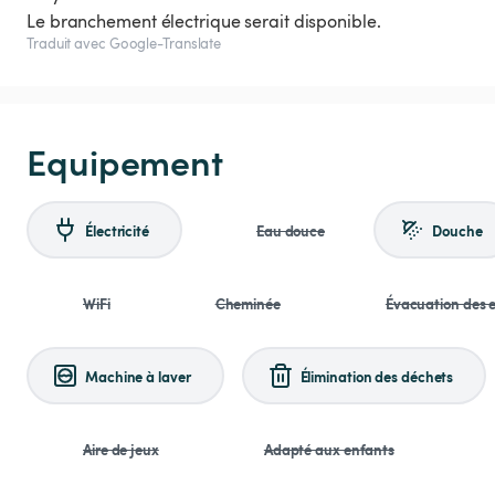
Traduit avec Google-Translate
Equipement
Électricité
Eau douce
Douche
WiFi
Cheminée
Évacuation des e
Machine à laver
Élimination des déchets
Aire de jeux
Adapté aux enfants