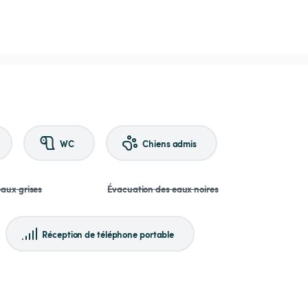
WC
Chiens admis
aux grises
Évacuation des eaux noires
Réception de téléphone portable