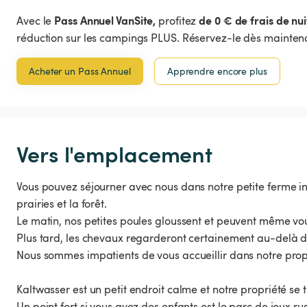
Pass Annuel VanSite,
de 0 € de frais de nui
Avec le
profitez
réduction sur les campings PLUS. Réservez-le dès maintena
Acheter un Pass Annuel
Apprendre encore plus
Vers l'emplacement
Vous pouvez séjourner avec nous dans notre petite ferme i
prairies et la forêt.
Le matin, nos petites poules gloussent et peuvent même vo
Plus tard, les chevaux regarderont certainement au-delà de
Nous sommes impatients de vous accueillir dans notre propr
Kaltwasser est un petit endroit calme et notre propriété se
Un point fort si vous avez des enfants est le parc de jeux 