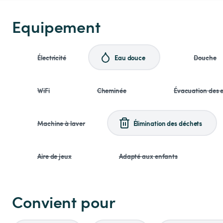
Equipement
Électricité
Eau douce
Douche
WiFi
Cheminée
Évacuation des e
Machine à laver
Élimination des déchets
Aire de jeux
Adapté aux enfants
Convient pour