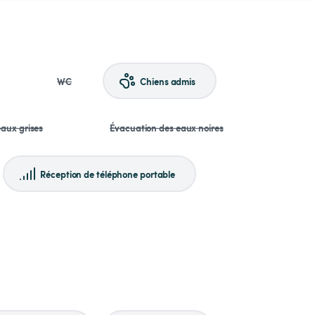
WC
Chiens admis
aux grises
Évacuation des eaux noires
Réception de téléphone portable