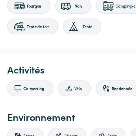
Fourgon
Van
Camping-ca
Tente de toit
Tente
Activités
Co-working
Vélo
Randonnée
Environnement
Ferme
Champ
Forêt