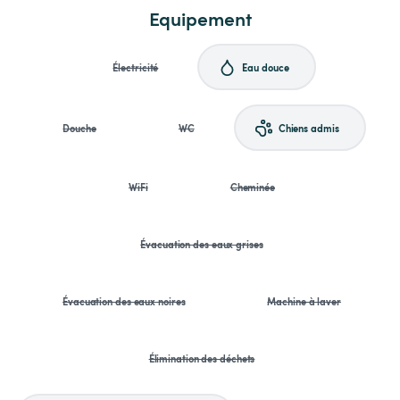
Equipement
Électricité
Eau douce
Douche
WC
Chiens admis
WiFi
Cheminée
Évacuation des eaux grises
Évacuation des eaux noires
Machine à laver
Élimination des déchets