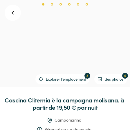
3
6
Explorer l'emplacement
des photos
Cascina
Cliternia
è
la
campagna
molisana.
 à 
partir de 19,50 € 
par nuit
Campomarino
Réservation sur demande