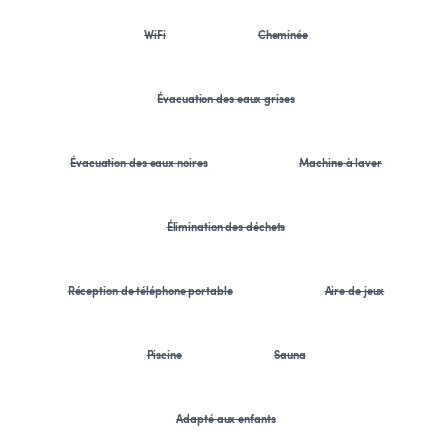
WiFi
Cheminée
Évacuation des eaux grises
Évacuation des eaux noires
Machine à laver
Élimination des déchets
Réception de téléphone portable
Aire de jeux
Piscine
Sauna
Adapté aux enfants