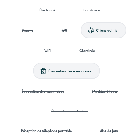
Électricité
Eau douce
Douche
WC
Chiens admis
WiFi
Cheminée
Évacuation des eaux grises
Évacuation des eaux noires
Machine à laver
Élimination des déchets
Réception de téléphone portable
Aire de jeux