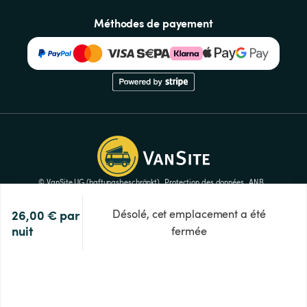
Méthodes de payement
© VanSite UG (haftungsbeschränkt)
Protection des données
ANB
Mentions légales
Presse
Paramètres des cookies
26,00 €
par 
Désolé, cet emplacement a été
nuit
fermée