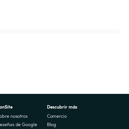
anSite
Descubrir más
obre nosotros
Comercio
eseñas de Google
Blog