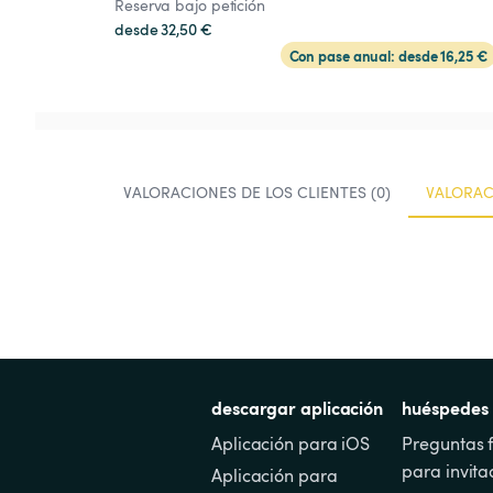
Reserva bajo petición
desde 32,50 €
Con pase anual: desde 16,25 €
VALORACIONES DE LOS CLIENTES (0)
VALORAC
descargar aplicación
huéspedes
Aplicación para iOS
Preguntas f
para invita
Aplicación para 