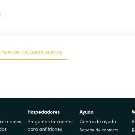
IONES DE LOS ANFITRIONES (0)
Hospedadores
Ayuda
V
recuentes 
Preguntas frecuentes 
Centro de ayuda
S
dos
para anfitriones
Soporte de contacto
R