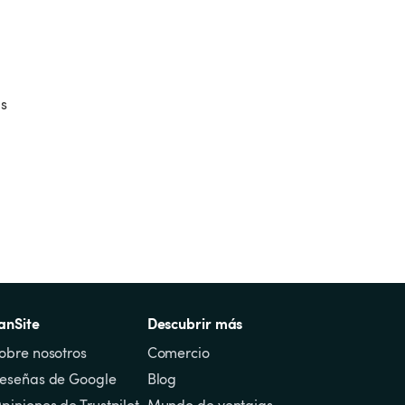
s 
anSite
Descubrir más
obre nosotros
Comercio
eseñas de Google
Blog