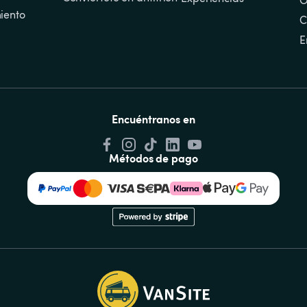
O
iento
C
E
Encuéntranos en
Métodos de pago