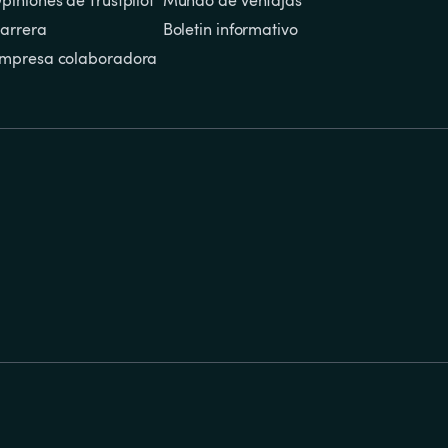
piniones de Trustpilot
Mundo de ventajas
arrera
Boletin informativo
mpresa colaboradora