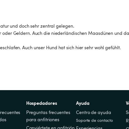
Natur und doch sehr zentral gelegen.

er oder Geldern. Auch die niederländischen Maasdünen und da
schlafen. Auch unser Hund hat sich hier sehr wohl gefühlt.

Hospedadores
Ayuda
V
recuentes 
Preguntas frecuentes 
Centro de ayuda
S
dos
para anfitriones
Soporte de contacto
R
Conviértete en anfitrión
Experiencias