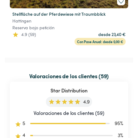
Stellfläche auf der Pferdewiese mit Traumbblick
Hattingen
Reserva bajo petición
4.9 (59)
desde 23,40 €
Con Pase Anual: desde 0,00 €
Valoraciones de los clientes (59)
Star Distribution
4.9
Valoraciones de los clientes (59)
5
95
%
4
3
%