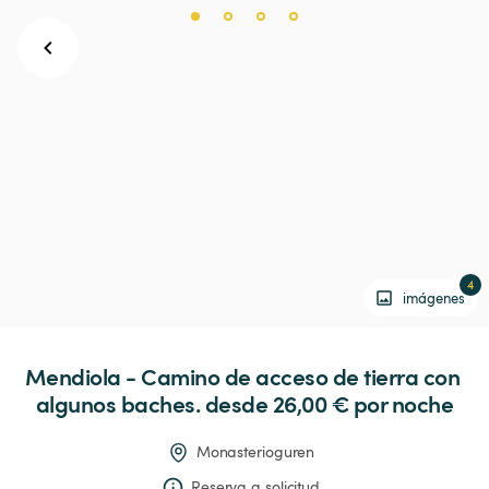
4
imágenes
Mendiola
-
Camino
de
acceso
de
tierra
con
algunos
baches.
 desde 26,00 € 
por noche
Monasterioguren
Reserva a solicitud