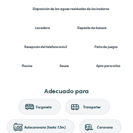
Disposición de las aguas residuales de los inodoros
Lavadora
Depósito de basura
Recepción del teléfono móvil
Patio de juegos
Piscina
Sauna
Apto para niños
Adecuado para
Furgoneta
Transporter
Autocaravana (hasta 7,5m)
Caravana