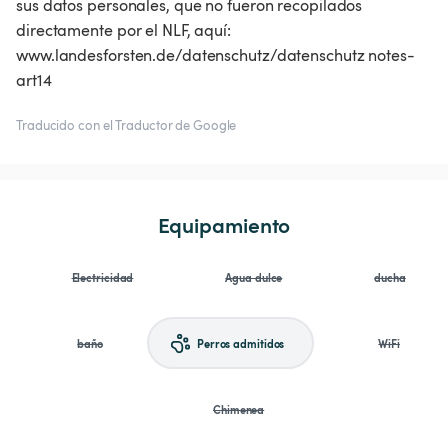
sus datos personales, que no fueron recopilados
directamente por el NLF, aquí:
www.landesforsten.de/datenschutz/datenschutz notes-
art14
Traducido con el Traductor de Google
Equipamiento
Electricidad
Agua dulce
ducha
baño
Perros admitidos
WiFi
Chimenea