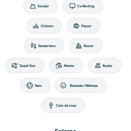
Escalar
Co-Working
Ciclismo
Pescar
Senderismo
Remar
Quad-Tour
Montar
Nadar
Tenis
Bienestar/Wellness
Cata de vinos
Entorno