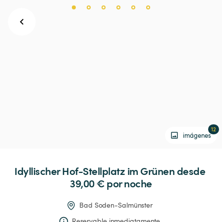
12
imágenes
Idyllischer
Hof-Stellplatz
im
Grünen
 desde 
39,00 € 
por noche
Bad Soden-Salmünster
Reservable inmediatamente