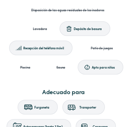
Disposición de las aguas residuales de los inodoros
Lavadora
Depósito de basura
Recepción del teléfono móvil
Patio de juegos
Piscina
Sauna
Apto para niños
Adecuado para
Furgoneta
Transporter
Autocaravana (hasta 7,5m)
Caravana