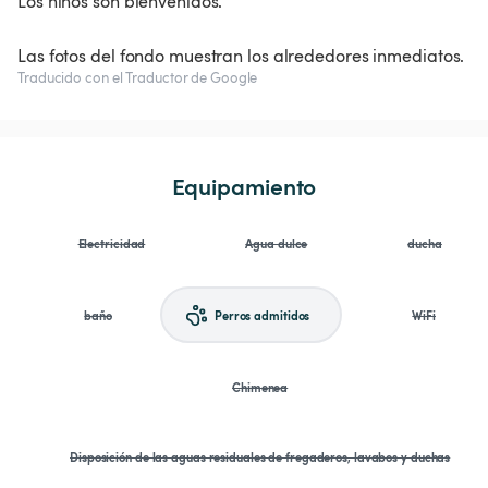
Los niños son bienvenidos.
Las fotos del fondo muestran los alrededores inmediatos.
Traducido con el Traductor de Google
Equipamiento
Electricidad
Agua dulce
ducha
baño
Perros admitidos
WiFi
Chimenea
Disposición de las aguas residuales de fregaderos, lavabos y duchas