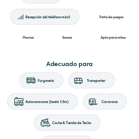
Recepción del teléfono móvil
Patio de juegos
Piscina
Sauna
Apto para niños
Adecuado para
Furgoneta
Transporter
Autocaravana (hasta 7,5m)
Caravana
Coche & Tienda de Techo