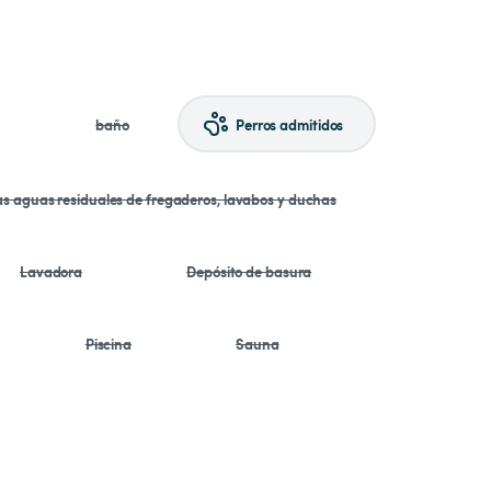
baño
Perros admitidos
las aguas residuales de fregaderos, lavabos y duchas
Lavadora
Depósito de basura
Piscina
Sauna