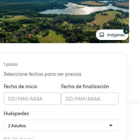
4
imágenes
1 plaza
Seleccione fechas para ver precios
Fecha de inicio
Fecha de finalización
DD
/
MM
/
AAAA
DD
/
MM
/
AAAA
Huéspedes