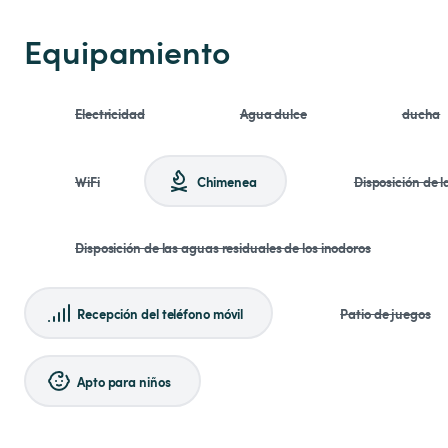
Equipamiento
Electricidad
Agua dulce
ducha
WiFi
Chimenea
Disposición de 
Disposición de las aguas residuales de los inodoros
Recepción del teléfono móvil
Patio de juegos
Apto para niños