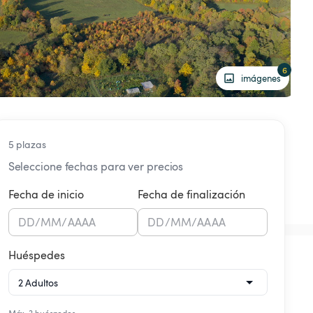
6
imágenes
5 plazas
Seleccione fechas para ver precios
Fecha de inicio
Fecha de finalización
DD
/
MM
/
AAAA
DD
/
MM
/
AAAA
Huéspedes