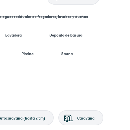
as aguas residuales de fregaderos, lavabos y duchas
Lavadora
Depósito de basura
Piscina
Sauna
utocaravana (hasta 7,5m)
Caravana