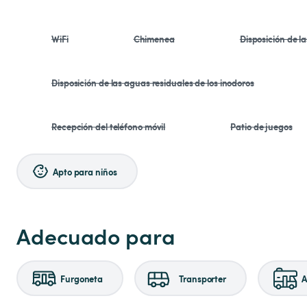
WiFi
Chimenea
Disposición de l
Disposición de las aguas residuales de los inodoros
Recepción del teléfono móvil
Patio de juegos
Apto para niños
Adecuado para
Furgoneta
Transporter
A