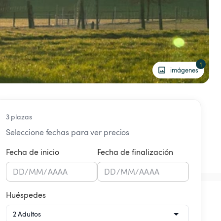
1
imágenes
3 plazas
Seleccione fechas para ver precios
Fecha de inicio
Fecha de finalización
DD
/
MM
/
AAAA
DD
/
MM
/
AAAA
Huéspedes