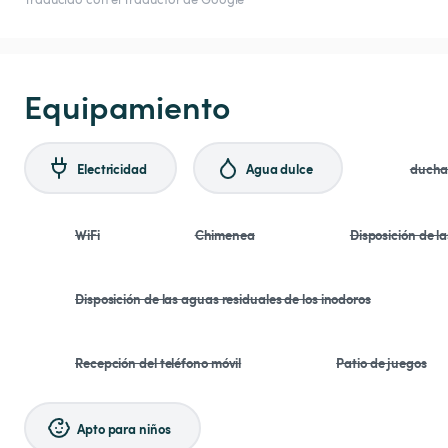
Equipamiento
Electricidad
Agua dulce
duch
WiFi
Chimenea
Disposición de l
Disposición de las aguas residuales de los inodoros
Recepción del teléfono móvil
Patio de juegos
Apto para niños