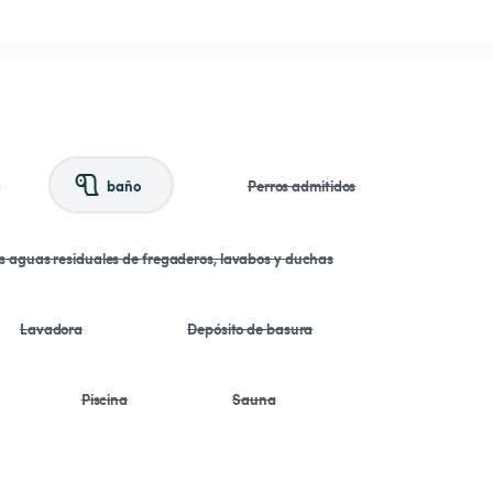
a
baño
Perros admitidos
as aguas residuales de fregaderos, lavabos y duchas
Lavadora
Depósito de basura
Piscina
Sauna