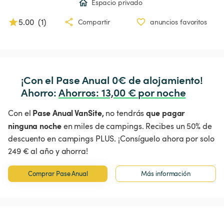
Espacio privado
5.00
(
1
)
Compartir
anuncios favoritos
¡Con el Pase Anual 0€ de alojamiento!

Ahorro: 
Ahorros
:
 13,00 € por noche
Pase Anual VanSite,
que pagar
Con el
no tendrás
ninguna noche
en miles de campings. Recibes un 50% de
descuento en campings PLUS. ¡Consíguelo ahora por solo
249 € al año y ahorra!
Comprar Pase Anual
Más información