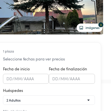
3
imágenes
1 plaza
Seleccione fechas para ver precios
Fecha de inicio
Fecha de finalización
DD
/
MM
/
AAAA
DD
/
MM
/
AAAA
Huéspedes