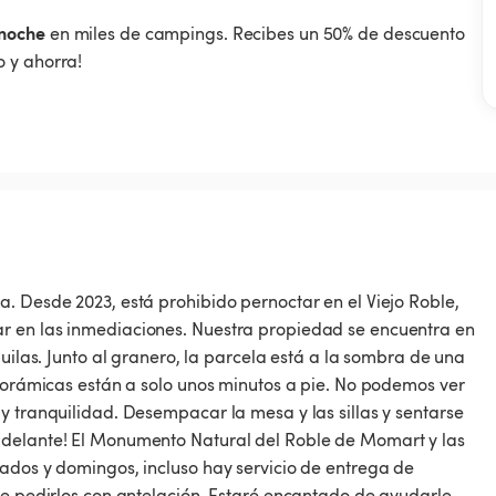
noche
en miles de campings. Recibes un 50% de descuento
 y ahorra!
. Desde 2023, está prohibido pernoctar en el Viejo Roble,
r en las inmediaciones. Nuestra propiedad se encuentra en
quilas. Junto al granero, la parcela está a la sombra de una
anorámicas están a solo unos minutos a pie. No podemos ver
y tranquilidad. Desempacar la mesa y las sillas y sentarse
adelante! El Monumento Natural del Roble de Momart y las
bados y domingos, incluso hay servicio de entrega de
ue pedirlos con antelación. Estaré encantado de ayudarle.