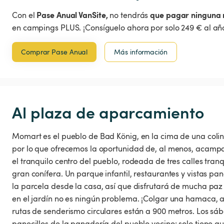
Pase Anual VanSite,
que pagar ninguna 
Con el
no tendrás
en campings PLUS. ¡Consíguelo ahora por solo 249 € al año
Comprar Pase Anual
Más información
Al plaza de aparcamiento
Momart es el pueblo de Bad König, en la cima de una colina
por lo que ofrecemos la oportunidad de, al menos, acampa
el tranquilo centro del pueblo, rodeada de tres calles tran
gran conífera. Un parque infantil, restaurantes y vistas p
la parcela desde la casa, así que disfrutará de mucha paz 
en el jardín no es ningún problema. ¡Colgar una hamaca, 
rutas de senderismo circulares están a 900 metros. Los sá
panecillos de la panadería del pueblo vecino; solo tiene q