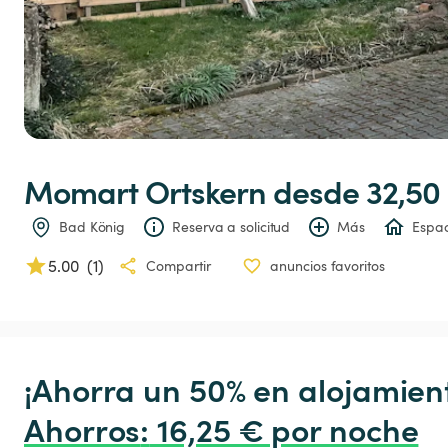
Momart
Ortskern
 desde 32,50
Bad König
Reserva a solicitud
Más
Espac
5.00
(
1
)
Compartir
anuncios favoritos
¡Ahorra un 50% en alojamient
Ahorros
:
 16,25 € por noche