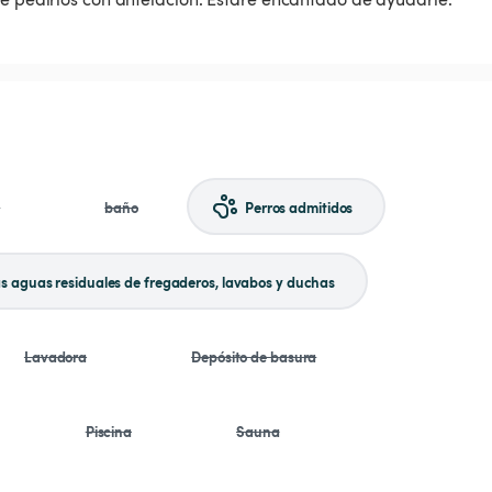
a
baño
Perros admitidos
as aguas residuales de fregaderos, lavabos y duchas
Lavadora
Depósito de basura
Piscina
Sauna