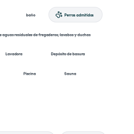
baño
Perros admitidos
as aguas residuales de fregaderos, lavabos y duchas
Lavadora
Depósito de basura
Piscina
Sauna