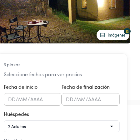
13
imágenes
3 plazas
Seleccione fechas para ver precios
Fecha de inicio
Fecha de finalización
DD
/
MM
/
AAAA
DD
/
MM
/
AAAA
Huéspedes