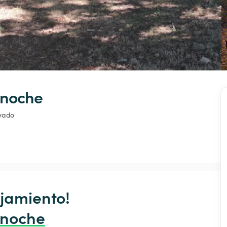
 noche
ivado
jamiento!

 noche