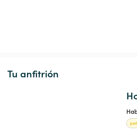
Tu anfitrión
Ho
Hab
por