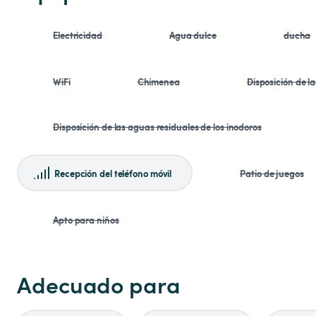
Electricidad
Agua dulce
ducha
WiFi
Chimenea
Disposición de l
Disposición de las aguas residuales de los inodoros
Recepción del teléfono móvil
Patio de juegos
Apto para niños
Adecuado para