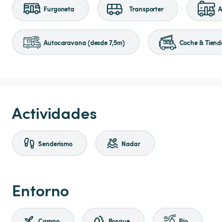
Furgoneta
Transporter
A
Autocaravana (desde 7,5m)
Coche & Tiend
Actividades
Senderismo
Nadar
Entorno
Campo
Bosque
Río