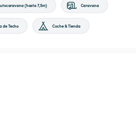
utocaravana (hasta 7,5m)
Caravana
a de Techo
Coche & Tienda