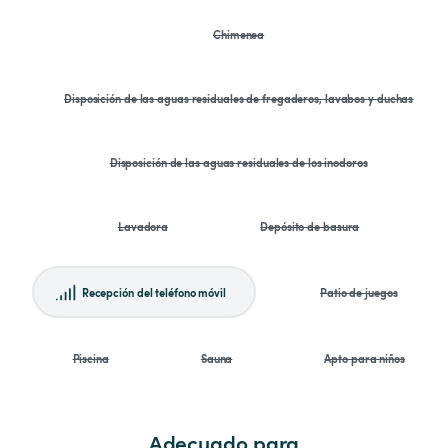
Chimenea
Disposición de las aguas residuales de fregaderos, lavabos y duchas
Disposición de las aguas residuales de los inodoros
Lavadora
Depósito de basura
Recepción del teléfono móvil
Patio de juegos
Piscina
Sauna
Apto para niños
Adecuado para