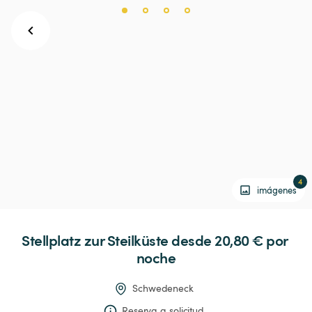
4
imágenes
Stellplatz
zur
Steilküste
 desde 20,80 € 
por 
noche
Schwedeneck
Reserva a solicitud