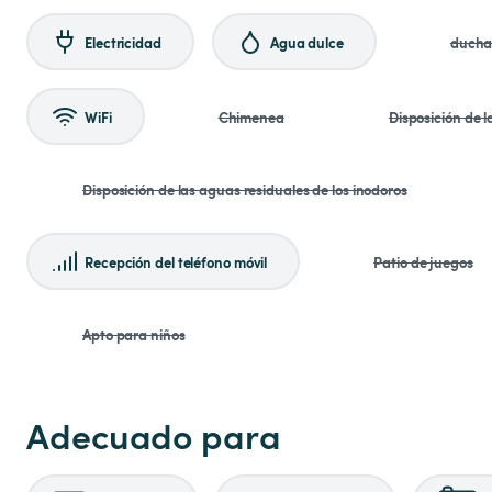
Electricidad
Agua dulce
duch
WiFi
Chimenea
Disposición de 
Disposición de las aguas residuales de los inodoros
Recepción del teléfono móvil
Patio de juegos
Apto para niños
Adecuado para