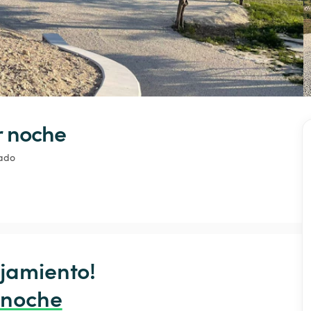
r noche
vado
jamiento!

 noche