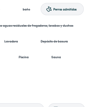
a
baño
Perros admitidos
las aguas residuales de fregaderos, lavabos y duchas
Lavadora
Depósito de basura
Piscina
Sauna