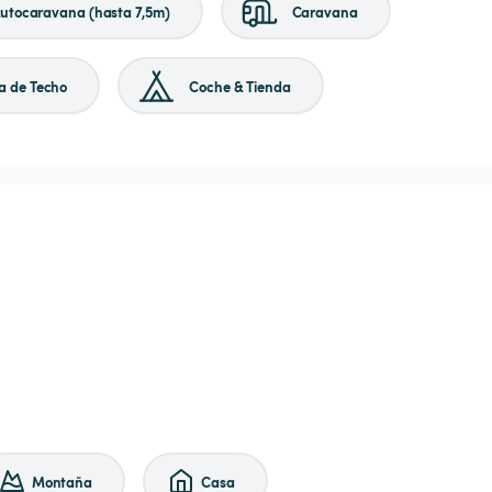
utocaravana (hasta 7,5m)
Caravana
a de Techo
Coche & Tienda
Montaña
Casa