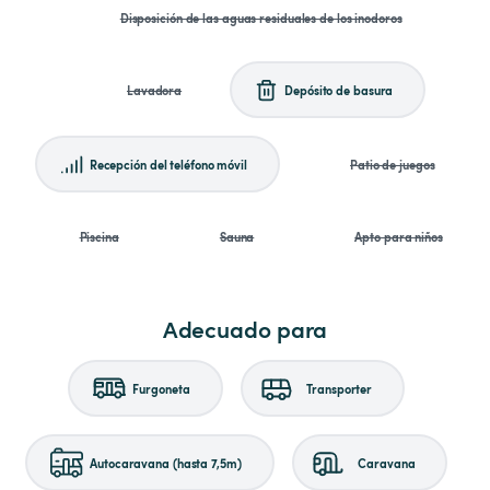
Disposición de las aguas residuales de los inodoros
Lavadora
Depósito de basura
Recepción del teléfono móvil
Patio de juegos
Piscina
Sauna
Apto para niños
Adecuado para
Furgoneta
Transporter
Autocaravana (hasta 7,5m)
Caravana