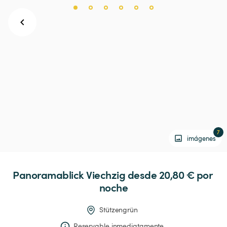
7
imágenes
Panoramablick
Viechzig
 desde 20,80 € 
por 
noche
Stützengrün
Reservable inmediatamente