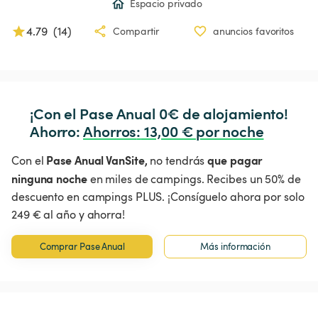
Espacio privado
4.79
(
14
)
Compartir
anuncios favoritos
¡Con el Pase Anual 0€ de alojamiento!

Ahorro: 
Ahorros
:
 13,00 € por noche
Pase Anual VanSite,
que pagar
Con el
no tendrás
ninguna noche
en miles de campings. Recibes un 50% de
descuento en campings PLUS. ¡Consíguelo ahora por solo
249 € al año y ahorra!
Comprar Pase Anual
Más información