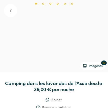
10
imágenes
Camping
dans
les
lavandes
de
l'Asse
 desde 
39,00 € 
por noche
Brunet
Reserva a solicitud