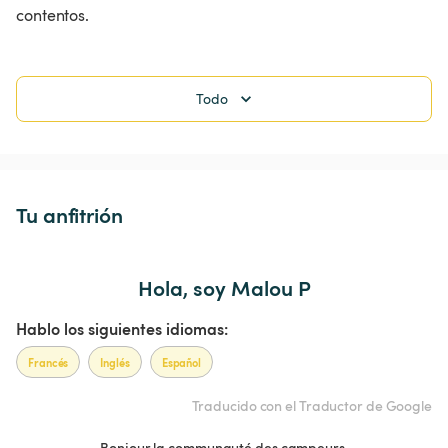
contentos.
Todo
Tu anfitrión
Hola, soy Malou P
Hablo los siguientes idiomas:
Francés
Inglés
Español
Traducido con el Traductor de Google
Bonjour la communauté des campeurs,