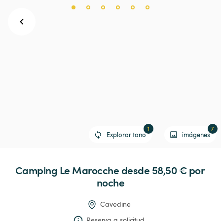
1
7
Explorar tono
imágenes
Camping
Le
Marocche
 desde 58,50 € 
por 
noche
Cavedine
Reserva a solicitud