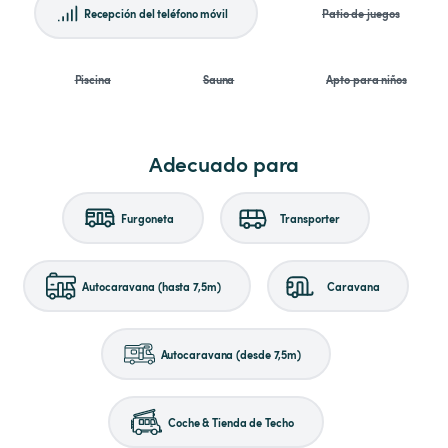
Recepción del teléfono móvil
Patio de juegos
Piscina
Sauna
Apto para niños
Adecuado para
Furgoneta
Transporter
Autocaravana (hasta 7,5m)
Caravana
Autocaravana (desde 7,5m)
Coche & Tienda de Techo