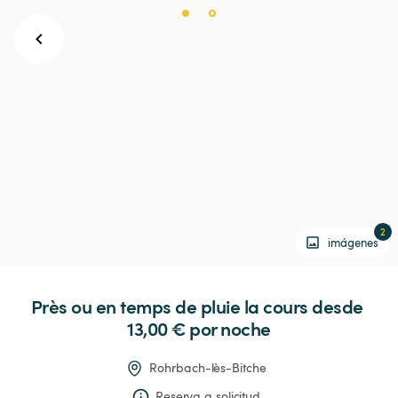
2
imágenes
Près
ou
en
temps
de
pluie
la
cours
 desde 
13,00 € 
por noche
Rohrbach-lès-Bitche
Reserva a solicitud