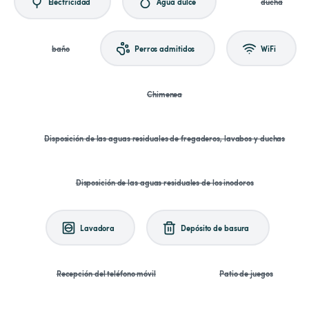
Electricidad
Agua dulce
ducha
baño
Perros admitidos
WiFi
Chimenea
Disposición de las aguas residuales de fregaderos, lavabos y duchas
Disposición de las aguas residuales de los inodoros
Lavadora
Depósito de basura
Recepción del teléfono móvil
Patio de juegos