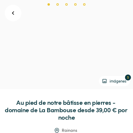
5
imágenes
Au
pied
de
notre
bâtisse
en
pierres
-
domaine
de
La
Bambouse
 desde 39,00 € 
por 
noche
Rainans