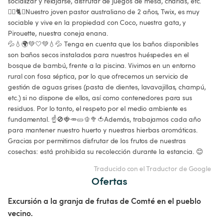
socializar y relajarse, disfrutar de juegos de mesa, charlas, etc.

🐕‍🦺🐈🐇Nuestro joven pastor australiano de 2 años, Twix, es muy 
sociable y vive en la propiedad con Coco, nuestra gata, y 
Pirouette, nuestra coneja enana.

💦💧🌍💚🤍💚💧💦 Tenga en cuenta que los baños disponibles 
son baños secos instalados para nuestros huéspedes en el 
bosque de bambú, frente a la piscina. Vivimos en un entorno 
rural con fosa séptica, por lo que ofrecemos un servicio de 
gestión de aguas grises (pasta de dientes, lavavajillas, champú, 
etc.) si no dispone de ellos, así como contenedores para sus 
residuos. Por lo tanto, el respeto por el medio ambiente es 
fundamental. ☝️🚫🍓🥕🥒🫑🥦🍅Además, trabajamos cada año 
para mantener nuestro huerto y nuestras hierbas aromáticas. 
Gracias por permitirnos disfrutar de los frutos de nuestras 
cosechas: está prohibida su recolección durante la estancia. 😊
Traducido con el Traductor de Google
Ofertas
Excursión a la granja de frutas de Comté en el pueblo 
vecino.