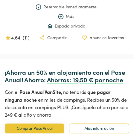
Reservable inmediatamente
Más
Espacio privado
4.64
(
11
)
Compartir
anuncios favoritos
¡Ahorra un 50% en alojamiento con el Pase 
Anual! Ahorro: 
Ahorros
:
 19,50 € por noche
Pase Anual VanSite,
que pagar
Con el
no tendrás
ninguna noche
en miles de campings. Recibes un 50% de
descuento en campings PLUS. ¡Consíguelo ahora por solo
249 € al año y ahorra!
Comprar Pase Anual
Más información