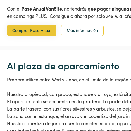
Pase Anual VanSite,
que pagar ninguna 
Con el
no tendrás
en campings PLUS. ¡Consíguelo ahora por solo 249 € al año
Comprar Pase Anual
Más información
Al plaza de aparcamiento
Pradera idílica entre Werl y Unna, en el límite de la región 
Nuestra propiedad, con prado, estanque y arroyo, está situa
El aparcamiento se encuentra en la pradera. La parte dela
La parte trasera, con sus flores silvestres y arbustos, se deja
La zona con el estanque, el arroyo y el cobertizo del jardín
Nuestro cobertizo de jardín cuenta con electricidad, agua
usar todos los huéspedes. El agua proviene del mismo man