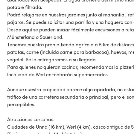
potable filtrada.
Podrá relajarse en nuestros jardines junto al manantial, re
pájaros. Se puede solicitar una parrilla y una hoguera con 
Desde aquí se pueden iniciar fácilmente excursiones o rutas
Münsterland o Sauerland.
Tenemos nuestra propia tienda agrícola a 5 km de distanc
patatas, carne (incluida carne para barbacoa), huevos, m
vegetal. Se lo entregaremos a su llegada.
Para quienes no quieran cocinar, recomendamos la pizzer
localidad de Werl encontrarán supermercados.
Aunque nuestra propiedad parece algo apartada, no estamo
tráfico de una carretera secundaria o principal, pero el s
perceptibles.
Atracciones cercanas:
Ciudades de Unna (16 km), Werl (4 km), casco antiguo de 