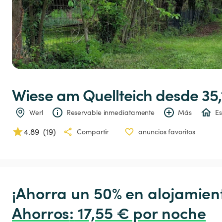
Wiese
am
Quellteich
 desde 35,
Werl
Reservable inmediatamente
Más
Es
4.89
(
19
)
Compartir
anuncios favoritos
¡Ahorra un 50% en alojamient
Ahorros
:
 17,55 € por noche