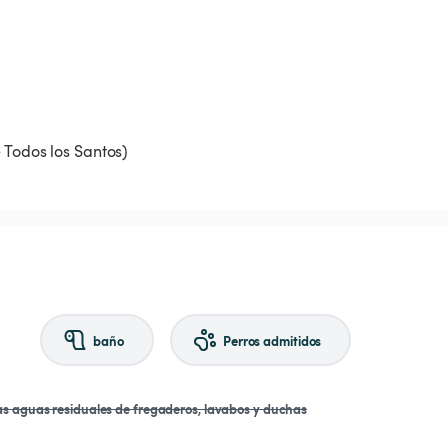
baño
Perros admitidos
las aguas residuales de fregaderos, lavabos y duchas