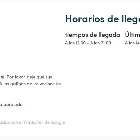
Horarios de lleg
tiempos de llegada
Últim
A las 12:00 - A las 21:00
A las 1
e. Por favor, deje que sus 
las gallinas de los vecinos les 
a para esto.

ucido con el Traductor de Google