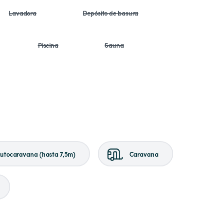
Lavadora
Depósito de basura
Piscina
Sauna
utocaravana (hasta 7,5m)
Caravana