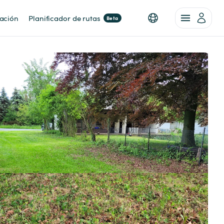
nación
Planificador de rutas
Beta