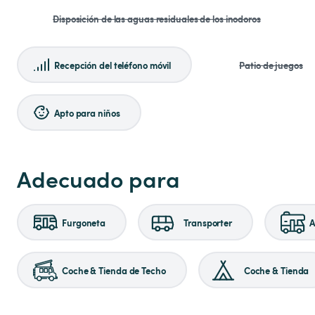
Disposición de las aguas residuales de los inodoros
Recepción del teléfono móvil
Patio de juegos
Apto para niños
Adecuado para
Furgoneta
Transporter
A
Coche & Tienda de Techo
Coche & Tienda