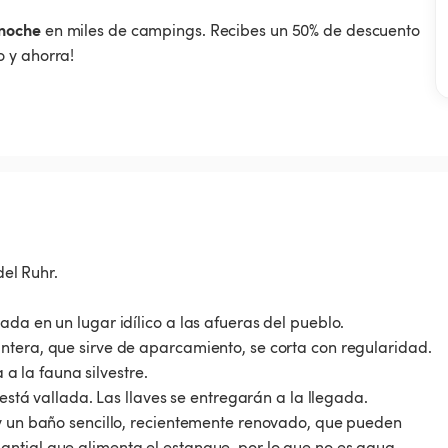
noche
en miles de campings. Recibes un 50% de descuento
 y ahorra!
del Ruhr.
da en un lugar idílico a las afueras del pueblo.
ntera, que sirve de aparcamiento, se corta con regularidad.
 a la fauna silvestre.
 está vallada. Las llaves se entregarán a la llegada.
 y un baño sencillo, recientemente renovado, que pueden
antial que alimenta el estanque, por lo que no es agua