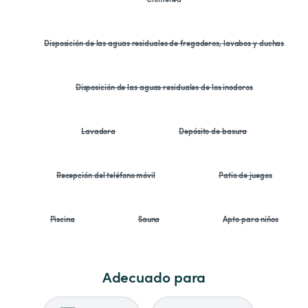
Disposición de las aguas residuales de fregaderos, lavabos y duchas
Disposición de las aguas residuales de los inodoros
Lavadora
Depósito de basura
Recepción del teléfono móvil
Patio de juegos
Piscina
Sauna
Apto para niños
Adecuado para