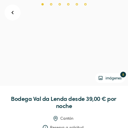
8
imágenes
Bodega
Val
da
Lenda
 desde 39,00 € 
por 
noche
Cantón
Reserva a solicitud