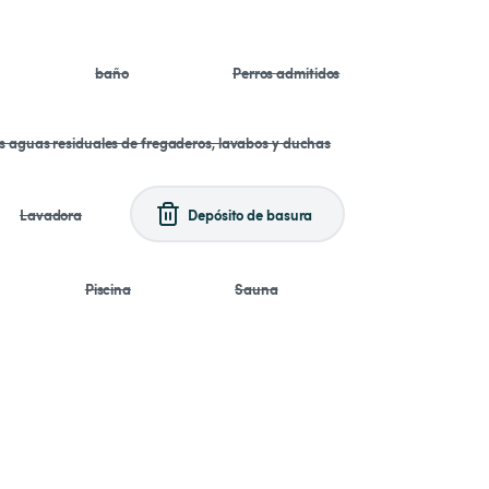
baño
Perros admitidos
as aguas residuales de fregaderos, lavabos y duchas
Lavadora
Depósito de basura
Piscina
Sauna