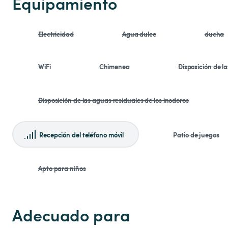
Equipamiento
Electricidad
Agua dulce
ducha
WiFi
Chimenea
Disposición de l
Disposición de las aguas residuales de los inodoros
Recepción del teléfono móvil
Patio de juegos
Apto para niños
Adecuado para