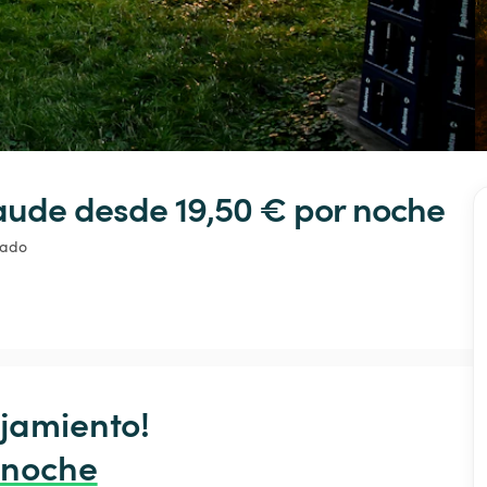
Baude
 desde 19,50 € 
por noche
vado
jamiento!

 noche