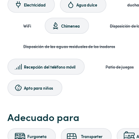
Electricidad
Agua dulce
duch
WiFi
Chimenea
Disposición de 
Disposición de las aguas residuales de los inodoros
Recepción del teléfono móvil
Patio de juegos
Apto para niños
Adecuado para
Furgoneta
Transporter
A