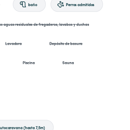
a
baño
Perros admitidos
las aguas residuales de fregaderos, lavabos y duchas
Lavadora
Depósito de basura
Piscina
Sauna
utocaravana (hasta 7,5m)