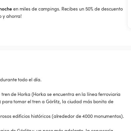
noche
en miles de campings. Recibes un 50% de descuento
 y ahorra!
durante todo el día.
 tren de Horka (Horka se encuentra en la línea ferroviaria
) para tomar el tren a Görlitz, la ciudad más bonita de
osos edificios históricos (alrededor de 4000 monumentos).
gico de Görlitz y, un poco más adelante, la cervecería