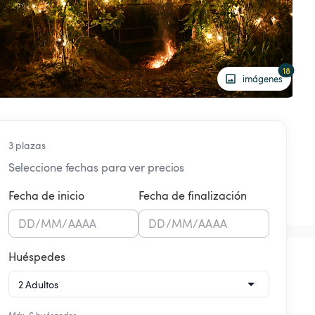
18
imágenes
3 plazas
Seleccione fechas para ver precios
Fecha de inicio
Fecha de finalización
DD
/
MM
/
AAAA
DD
/
MM
/
AAAA
Huéspedes