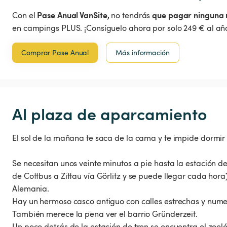
Pase Anual VanSite,
que pagar ninguna 
Con el
no tendrás
en campings PLUS. ¡Consíguelo ahora por solo 249 € al año
Comprar Pase Anual
Más información
Al plaza de aparcamiento
El sol de la mañana te saca de la cama y te impide dormir 
Se necesitan unos veinte minutos a pie hasta la estación de
de Cottbus a Zittau vía Görlitz y se puede llegar cada hora
Alemania.
Hay un hermoso casco antiguo con calles estrechas y numer
También merece la pena ver el barrio Gründerzeit.
Un poco detrás de la estación de tren se encuentra el zooló