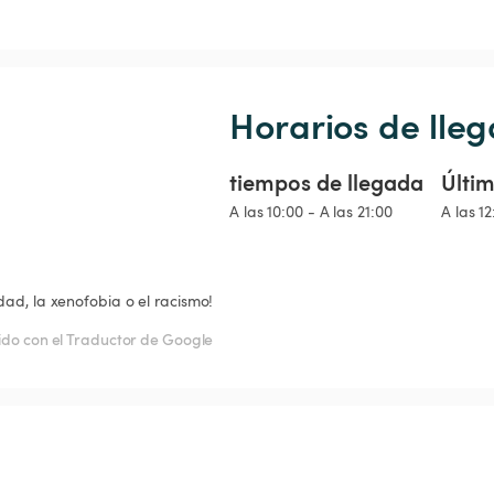
Horarios de lleg
tiempos de llegada
Últim
A las 10:00 - A las 21:00
A las 12
dad, la xenofobia o el racismo!
do con el Traductor de Google