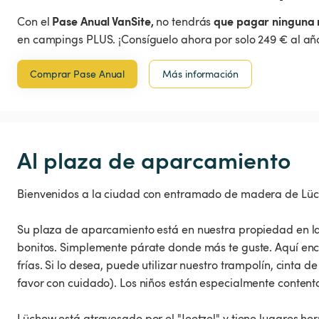
Pase Anual VanSite,
que pagar ninguna 
Con el
no tendrás
en campings PLUS. ¡Consíguelo ahora por solo 249 € al año
Comprar Pase Anual
Más información
Al plaza de aparcamiento
Bienvenidos a la ciudad con entramado de madera de Lü
Su plaza de aparcamiento está en nuestra propiedad en l
bonitos. Simplemente párate donde más te guste. Aquí enc
frías. Si lo desea, puede utilizar nuestro trampolín, cinta 
favor con cuidado). Los niños están especialmente contento
Lüchow está atravesado por el "Jeetzel" y tiene lugares he