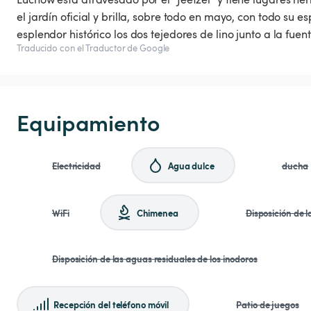
el jardín oficial y brilla, sobre todo en mayo, con todo su 
esplendor histórico los dos tejedores de lino junto a la fuent
Traducido con el Traductor de Google
Equipamiento
Electricidad
Agua dulce
ducha
WiFi
Chimenea
Disposición de 
Disposición de las aguas residuales de los inodoros
Recepción del teléfono móvil
Patio de juegos