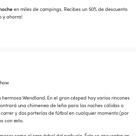
noche
en miles de campings. Recibes un 50% de descuento
 y ahorra!
chow
a hermosa Wendland. En el gran césped hay varios rincones
ontrará una chimenea de leña para las noches cálidas o
de correr y dos porterías de fútbol en cualquier momento (por
s con esto.
rmosos como el raro árbol del pañuelo. Éste se encuentra en