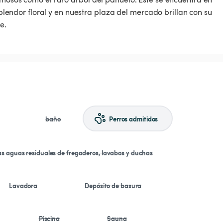
esplendor floral y en nuestra plaza del mercado brillan con su
e.
baño
Perros admitidos
las aguas residuales de fregaderos, lavabos y duchas
Lavadora
Depósito de basura
Piscina
Sauna